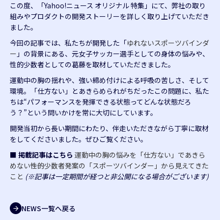
この度、「Yahoo!ニュース オリジナル 特集」にて、弊社の取り
組みやプロダクトの開発ストーリーを詳しく取り上げていただき
ました。
今回の記事では、私たちが開発した「
ゆれないスポーツバインダ
ー
」の背景にある、元女子サッカー選手としての身体の悩みや、
性的少数者としての葛藤を取材していただきました。
運動中の胸の揺れや、強い締め付けによる呼吸の苦しさ、そして
環境。「仕方ない」とあきらめられがちだったこの問題に、私た
ちは“パフォーマンスを発揮できる状態ってどんな状態だろ
う？”という問いかけを常に大切にしています。
開発当初から長い期間にわたり、伴走いただきながら丁寧に取材
をしてくださいました。ぜひご覧ください。
■ 掲載記事はこちら
運動中の胸の悩みを「仕方ない」であきら
めない――性的少数者発案の「スポーツバインダー」から見えてきた
こと
(※記事は一定期間が経つと非公開になる場合がございます)
NEWS一覧へ戻る
arrow_forward