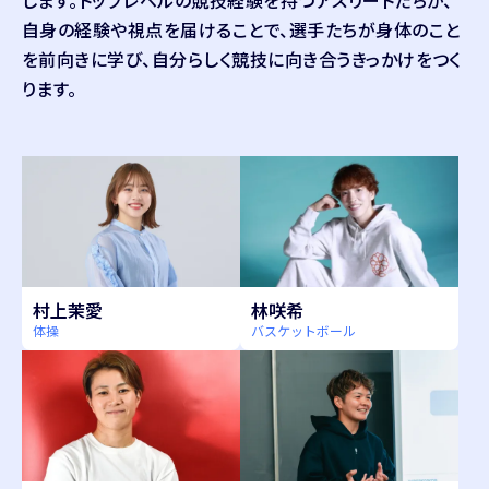
します。トップレベルの競技経験を持つアスリートたちが、
EXCELUZ FOOTBALL ACADEMY
大成中高柔道部
FC DAIICHI
ルネサンス経堂
自身の経験や視点を届けることで、選手たちが身体のこと
NOA GIRLS
セントラル豊橋SSSレディース
八重山高校女子サッカー部
国士舘中学高校女子柔道部
を前向きに学び、自分らしく競技に向き合うきっかけをつく
芦屋ユナイテッド
琉球デイゴスセミーリャス
岩倉高校女子柔道部
ります。
姫路女学院高校サッカー部
杉並総合高校女子サッカー部
神戸FCレディース
東京女子体育大学女子サッカー部
六甲アイランド高校女子サッカー部
TOKYO NADESHIKO FC
北摂ガールズ
TOKYO DIME U15/U18 女子ユースチーム
武庫川女子大学サッカー部
ノジマステラ神奈川相模原 アヴェニーレ（U-15）
鈴鹿グローリィ
ノジマステラ神奈川相模原 ドゥーエ（U-18）
MIE GREEN GIRLS
花王コスメ小田原 フェニックス
村上茉愛
林咲希
体操
バスケットボール