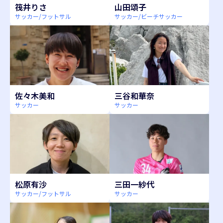
筏井りさ
山田頌子
サッカー/フットサル
サッカー/ビーチサッカー
佐々木美和
三谷和華奈
サッカー
サッカー
松原有沙
三田一紗代
サッカー/フットサル
サッカー