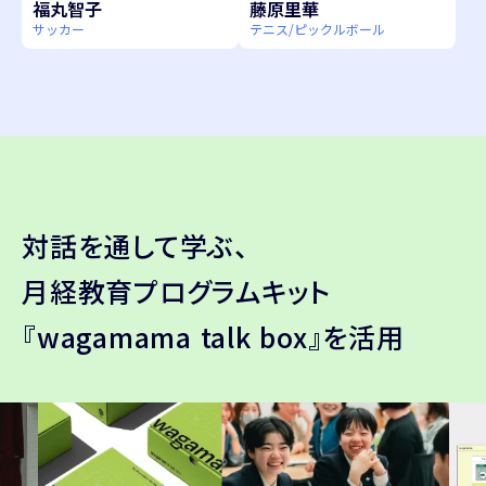
福丸智子
藤原里華
サッカー
テニス/ピックルボール
対話を通して学ぶ、
月経教育プログラムキット
『wagamama talk box』
を活用