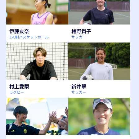
伊藤友奈
権野貴子
3人制バスケットボール
サッカー
村上愛梨
新井翠
ラグビー
サッカー