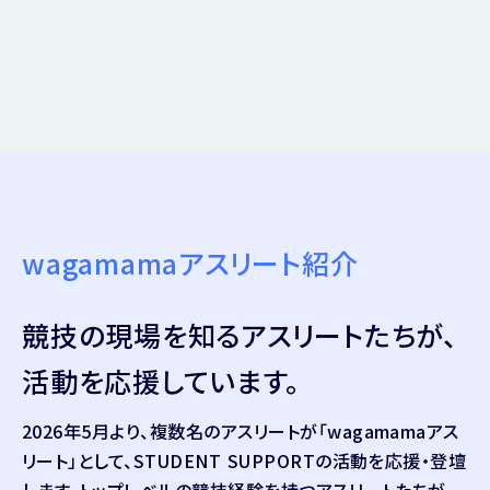
山陽女学園高校 サッカー部
GT-CRANE レディース
FCふじざくら山梨
東海大学付属福岡高校女子サッカー部
流経大付属柏高校女子サッカー部
山陽女学園高校 バレーボール部
JFAアカデミー堺
東海大学付属諏訪高校女子サッカー部
東海大学付属福岡高校女子バスケットボール部
Brave Louve
クランベリーナ東住吉
東海大学付属諏訪高校女子柔道部
東海大学付属福岡高校剣道部
FC町田ゼルビアレディース
大商学園高校女子サッカー部
松商学園高校ウェイトリフティング部
福岡J・アンクラス
慶應義塾体育会ソッカー部女子
大阪偕星学園高等学校女子サッカー部
磐田東高等学校女子サッカー部
福岡女学院中学校FC
ジェファFC Sonho
大阪学芸高等学校女子サッカー部
SATOなでしこU15
福岡女学院高校女子サッカー部
十文字中学サッカー部
大阪桐蔭高校女子サッカー部
藤枝順心高校サッカー部
精華女子高校バスケットボール部
十文字高等学校サッカー部
大阪桐蔭高校女子バスケットボール部
愛知東邦大学女子サッカー部
八女学院女子フットボールクラブ
東京スリジエ バレーボールチーム
帝塚山学院大学女子サッカー部
尾張FCレディース
ブリステル福岡レディース
wagamama
東京バルスFC
アスリート紹介
追手門学院大学女子サッカー部
サクラカゴバスケスクール 愛知校
鎮西学院高校女子サッカー部
東大和高校女子サッカー部
追手門学院高校女子サッカー部
至学館大学体操競技部
MELSA熊本FCソヒーア
日体大SMG横浜 U-15 Biene Aoba
桃山学院教育大学女子バスケットボール部
競技の現場を知るアスリートたちが、
至学館高校女子サッカー部
稲葉学園高校 女子サッカー部
日体大SMG横浜 U-18
桃山学院教育大学女子バレーボール部
聖カピタニオ女子高等学校女子サッカー部
ヴィアマテラス宮崎 U18
日本大学女子サッカー部
活動を応援しています。
SAKURA UNITED F.C GIRLS U15
中京大学体育会柔道部
ヴィアマテラス宮崎 U15
日本体育大学チアリーダー部VORTEX
SAKURA UNITED F.C GIRLS U12
同朋大学女子サッカー部/ソフトボール部/柔道部
聖心ウルスラ学園高校女子サッカー部
府ロクレディース
2026年5月より、複数名のアスリートが「wagamamaアス
SSL Girls
名古屋経済大学高蔵高等学校
日置シーガルズFC
南葛SC WINGSアカデミー
リート」として、STUDENT SUPPORTの活動を応援・登壇
ガンバ大阪ガールズU12
東海学園大学
MIGOCARISA鹿児島
FC LIGAR AZALEIA