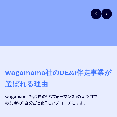
keyboard_arrow_left
keyboard_arrow_right
wagamama社の
DE&I伴走事業が
選ばれる理由
wagamama社独自の「パフォーマンス」の切り口で
参加者の“自分ごと化”にアプローチします。